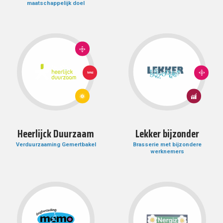
maatschappelijk doel
10:
ONGELIJKHEID
VERMINDEREN
10:
1: GEEN
ONGELIJKH
ARMOEDE
VERMINDER
7:
8: EERLIJK
BETAALBARE
WERK EN
EN
ECONOMISCHE
DUURZAME
GROEI
ENERGIE
Heerlijck Duurzaam
Lekker bijzonder
Verduurzaaming Gemertbakel
Brasserie met bijzondere
werknemers