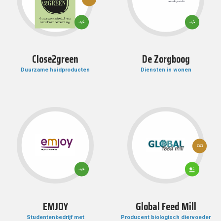
CONSUMPTIE EN
PRODUCTIE
3: GOEDE
3: GOEDE
GEZONDHEID
GEZONDHEID
EN WELZIJN
EN WELZIJN
Close2green
De Zorgboog
Duurzame huidproducten
Diensten in wonen
12:
VERANTWO
CONSUMPTI
15:
PRODUCTIE
3: GOEDE
LEVEN
GEZONDHEID
OP
EN WELZIJN
HET
LAND
EMJOY
Global Feed Mill
Studentenbedrijf met
Producent biologisch diervoeder