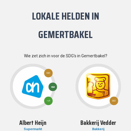
LOKALE HELDEN IN
GEMERTBAKEL
Wie zet zich in voor de SDG's in Gemertbakel?
12:
VERANTWOORDE
CONSUMPTIE EN
PRODUCTIE
13:
KLIMAATACTIE
12:
3: GOEDE
VERANTWOOR
GEZONDHEID
CONSUMPTIE 
EN WELZIJN
PRODUCTIE
Albert Heijn
Bakkerij Vedder
Supermarkt
Bakkerij