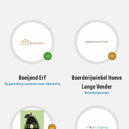
12:
3: GOEDE
VERANTWOOR
GEZONDHEID
CONSUMPTIE 
EN WELZIJN
PRODUCTIE
Boeijend Erf
Boerderijwinkel Hoeve
Lange Vonder
Begeleiding ouderen met dementie
Boerderijwinkel
12:
VERANTWOORDE