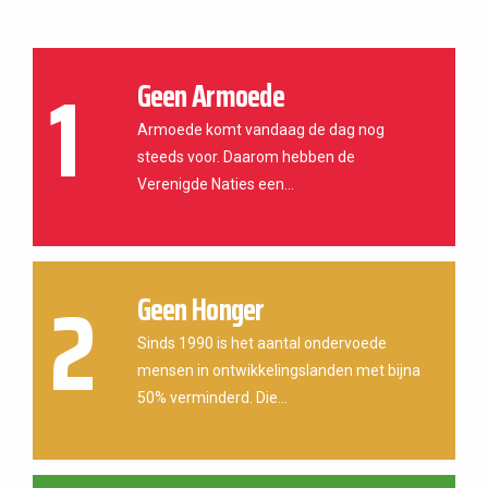
1
Geen Armoede
Armoede komt vandaag de dag nog
steeds voor. Daarom hebben de
Verenigde Naties een...
2
Geen Honger
Sinds 1990 is het aantal ondervoede
mensen in ontwikkelingslanden met bijna
50% verminderd. Die...