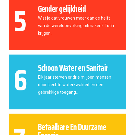
5
Gender gelijkheid
Wist je dat vrouwen meer dan de helft
van de wereldbevolking uitmaken? Toch
krijgen...
6
Schoon Water en Sanitair
Elk jaar sterven er drie miljoen mensen
door slechte waterkwaliteit en een
gebrekkige toegang...
Betaalbare En Duurzame