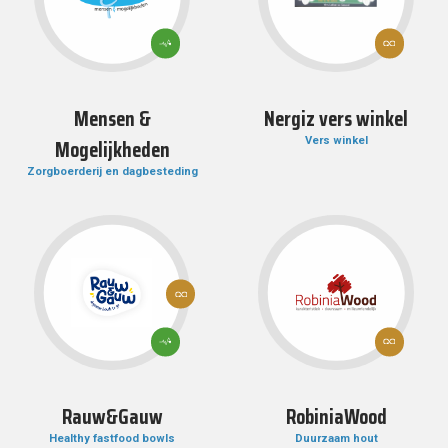
12:
3: GOEDE
VERANTWOOR
GEZONDHEID
CONSUMPTIE 
EN WELZIJN
PRODUCTIE
Mensen &
Nergiz vers winkel
Mogelijkheden
Vers winkel
Zorgboerderij en dagbesteding
12:
VERANTWOORDE
CONSUMPTIE EN
PRODUCTIE
12:
3: GOEDE
VERANTWOOR
GEZONDHEID
CONSUMPTIE 
EN WELZIJN
PRODUCTIE
Rauw&Gauw
RobiniaWood
Healthy fastfood bowls
Duurzaam hout