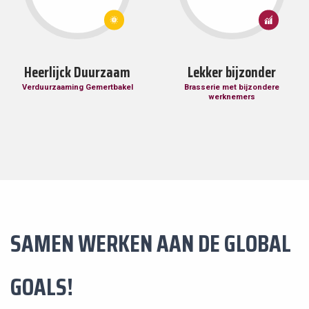
7:
8: EERLIJK
BETAALBARE
WERK EN
EN
ECONOMISCHE
DUURZAME
GROEI
ENERGIE
Heerlijck Duurzaam
Lekker bijzonder
Verduurzaaming Gemertbakel
Brasserie met bijzondere
werknemers
SAMEN WERKEN AAN DE GLOBAL
GOALS!