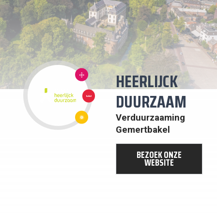
10:
HEERLIJCK
ONGELIJKHEID
VERMINDEREN
1: GEEN
DUURZAAM
ARMOEDE
7:
BETAALBARE
EN
Verduurzaaming
DUURZAME
Gemertbakel
ENERGIE
BEZOEK ONZE
WEBSITE